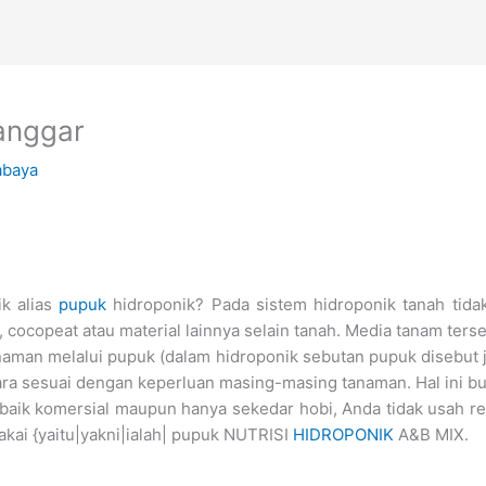
anggar
abaya
ik alias
pupuk
hidroponik? Pada sistem hidroponik tanah tida
 cocopeat atau material lainnya selain tanah. Media tanam ters
aman melalui pupuk (dalam hidroponik sebutan pupuk disebut j
 hara sesuai dengan keperluan masing-masing tanaman. Hal ini 
 baik komersial maupun hanya sekedar hobi, Anda tidak usah r
ai {yaitu|yakni|ialah| pupuk NUTRISI
HIDROPONIK
A&B MIX.