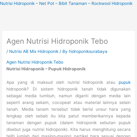
Skip
Nutrisi Hidroponik – Net Pot – Bibit Tanaman – Rockwool Hidroponik
to
content
Agen Nutrisi Hidroponik Tebo
/
Nutrisi AB Mix Hidroponik
/ By
hidroponiksurabaya
Agen Nutrisi Hidroponik Tebo
Nutrisi Hidroponik – Pupuk Hidroponik
Apa yang di maksud oleh nutrisi hidroponik atau
pupuk
hidroponik? Di sistem hidroponik tanah tidak digunakan
sebagai media tumbuh, namun diganti dengan media lain
seperti arang sekam, cocopeat atau material lainnya selain
tanah. Media tanam tersebut tidak berisi unsur hara yang
lengkap oleh sebab itu kita patut memberikannya kepada
tanaman dengan pupuk (dalam hidroponik sebutan pupuk
disebut juga nutrisi hidroponik). Kita harus menghitung secara
teliti jumlah dari masing-masing partikel hara sesuai dengan