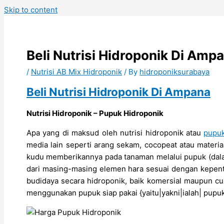
Skip to content
Beli Nutrisi Hidroponik Di Amp
/
Nutrisi AB Mix Hidroponik
/ By
hidroponiksurabaya
Beli Nutrisi Hidroponik Di Ampana
Nutrisi Hidroponik – Pupuk Hidroponik
Apa yang di maksud oleh nutrisi hidroponik atau
pupu
media lain seperti arang sekam, cocopeat atau materia
kudu memberikannya pada tanaman melalui pupuk (dalam 
dari masing-masing elemen hara sesuai dengan kepent
budidaya secara hidroponik, baik komersial maupun c
menggunakan pupuk siap pakai {yaitu|yakni|ialah| pup