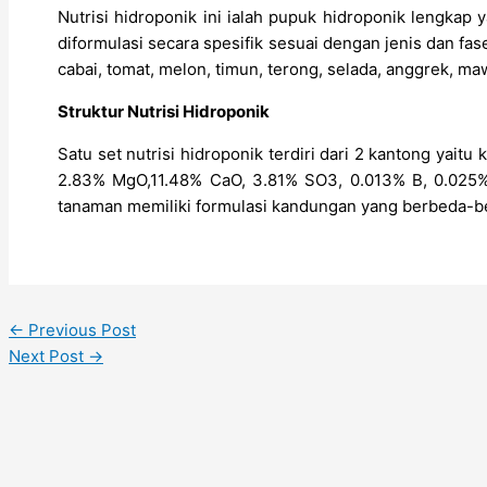
Nutrisi hidroponik ini ialah pupuk hidroponik lengka
diformulasi secara spesifik sesuai dengan jenis dan f
cabai, tomat, melon, timun, terong, selada, anggrek, maw
Struktur Nutrisi Hidroponik
Satu set nutrisi hidroponik terdiri dari 2 kantong ya
2.83% MgO,11.48% CaO, 3.81% SO3, 0.013% B, 0.025% 
tanaman memiliki formulasi kandungan yang berbeda-b
←
Previous Post
Next Post
→