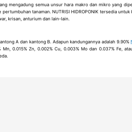
p yang mengadung semua unsur hara makro dan mikro yang dipe
ase pertumbuhan tanaman. NUTRISI HIDROPONIK tersedia untuk b
ar, krisan, anturium dan lain-lain.
itu kantong A dan kantong B. Adapun kandungannya adalah 9.90%
Mn, 0.015% Zn, 0.002% Cu, 0.003% Mo dan 0.037% Fe, atau t
eda.