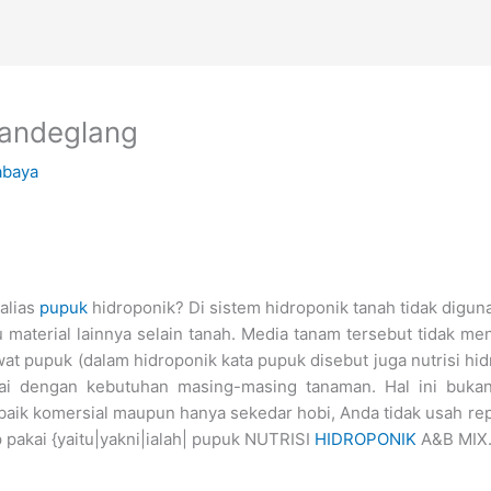
 Pandeglang
abaya
alias
pupuk
hidroponik? Di sistem hidroponik tanah tidak digun
u material lainnya selain tanah. Media tanam tersebut tidak 
at pupuk (dalam hidroponik kata pupuk disebut juga nutrisi hi
uai dengan kebutuhan masing-masing tanaman. Hal ini buk
 baik komersial maupun hanya sekedar hobi, Anda tidak usah re
akai {yaitu|yakni|ialah| pupuk NUTRISI
HIDROPONIK
A&B MIX