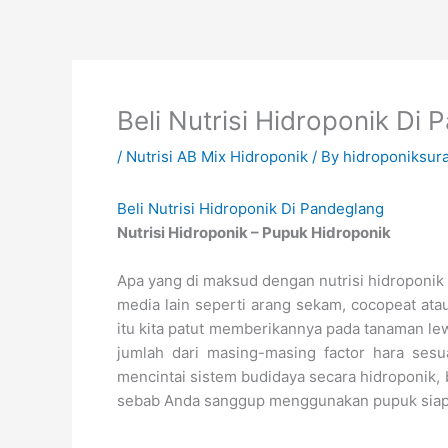
Skip
to
content
Beli Nutrisi Hidroponik Di
/
Nutrisi AB Mix Hidroponik
/ By
hidroponiksur
Beli Nutrisi Hidroponik Di Pandeglang
Nutrisi Hidroponik – Pupuk Hidroponik
Apa yang di maksud dengan nutrisi hidroponik 
media lain seperti arang sekam, cocopeat ata
itu kita patut memberikannya pada tanaman lew
jumlah dari masing-masing factor hara ses
mencintai sistem budidaya secara hidroponik,
sebab Anda sanggup menggunakan pupuk siap p