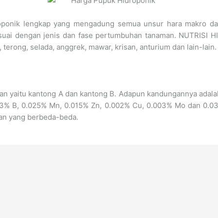
roponik lengkap yang mengadung semua unsur hara makro da
esuai dengan jenis dan fase pertumbuhan tanaman. NUTRISI H
, terong, selada, anggrek, mawar, krisan, anturium dan lain-lain.
masan yaitu kantong A dan kantong B. Adapun kandungannya adal
3% B, 0.025% Mn, 0.015% Zn, 0.002% Cu, 0.003% Mo dan 0.037%
an yang berbeda-beda.