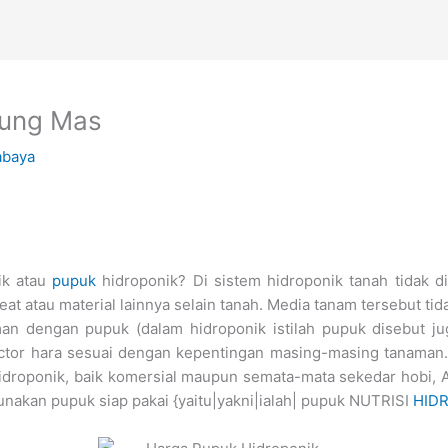
unung Mas
abaya
ik atau
pupuk
hidroponik? Di sistem hidroponik tanah tidak d
at atau material lainnya selain tanah. Media tanam tersebut ti
an dengan pupuk (dalam hidroponik istilah pupuk disebut jug
factor hara sesuai dengan kepentingan masing-masing tanaman.
idroponik, baik komersial maupun semata-mata sekedar hobi, 
akan pupuk siap pakai {yaitu|yakni|ialah| pupuk NUTRISI
HID