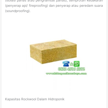
(isolasi panas atau penghambat panas), semprotan kebakaran
(penyerap api/ fireproofing) dan penyerap atau peredam suara
(soundproofing).
Kapasitas Rockwool Dalam Hidroponik