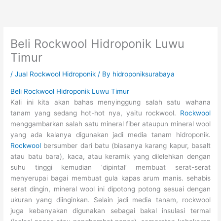
Skip
to
content
Beli Rockwool Hidroponik Luwu
Timur
/
Jual Rockwool Hidroponik
/ By
hidroponiksurabaya
Beli Rockwool Hidroponik Luwu Timur
Kali ini kita akan bahas menyinggung salah satu wahana
tanam yang sedang hot-hot nya, yaitu rockwool.
Rockwool
menggambarkan salah satu mineral fiber ataupun mineral wool
yang ada kalanya digunakan jadi media tanam hidroponik.
Rockwool
bersumber dari batu (biasanya karang kapur, basalt
atau batu bara), kaca, atau keramik yang dilelehkan dengan
suhu tinggi kemudian ‘dipintal’ membuat serat-serat
menyerupai bagai membuat gula kapas arum manis. sehabis
serat dingin, mineral wool ini dipotong potong sesuai dengan
ukuran yang diinginkan. Selain jadi media tanam, rockwool
juga kebanyakan digunakan sebagai bakal insulasi termal