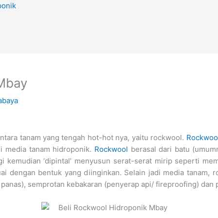
ponik
 Mbay
abaya
rantara tanam yang tengah hot-hot nya, yaitu rockwool.
Rockwoo
di media tanam hidroponik.
Rockwool
berasal dari batu (umumn
gi kemudian ‘dipintal’ menyusun serat-serat mirip seperti me
uai dengan bentuk yang diinginkan. Selain jadi media tanam,
t panas), semprotan kebakaran (penyerap api/ fireproofing) da