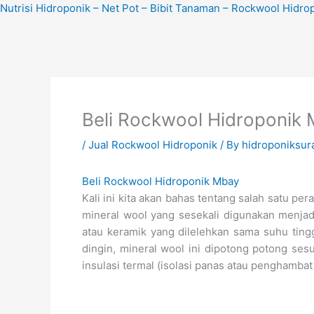
Skip
Nutrisi Hidroponik – Net Pot – Bibit Tanaman – Rockwool Hidro
to
content
Beli Rockwool Hidroponik
/
Jual Rockwool Hidroponik
/ By
hidroponiksur
Beli Rockwool Hidroponik Mbay
Kali ini kita akan bahas tentang salah satu pe
mineral wool yang sesekali digunakan menja
atau keramik yang dilelehkan sama suhu ting
dingin, mineral wool ini dipotong potong ses
insulasi termal (isolasi panas atau penghamba