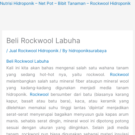
Skip
Nutrisi Hidroponik – Net Pot – Bibit Tanaman – Rockwool Hidroponik
to
content
Beli Rockwool Labuha
/
Jual Rockwool Hidroponik
/ By
hidroponiksurabaya
Beli Rockwool Labuha
Kali ini kita akan bahas mengenai salah satu wahana tanam
yang sedang hot-hot nya, yaitu rockwool.
Rockwool
melambangkan salah satu mineral fiber ataupun mineral wool
yang kadang-kadang digunakan menjadi media tanam
hidroponik.
Rockwool
bersumber dari batu (biasanya karang
kapur, basalt atau batu bara), kaca, atau keramik yang
dilelehkan memakai suhu tinggi lantas ‘dipintal’ menjadikan
serat-serat menyerupai bagaikan menyusun gula kapas arum
manis. sehabis serat dingin, mineral wool ini dipotong potong
sesuai dengan ukuran yang diinginkan. Selain jadi media
tanam, rockwool pun biasa digunakan sebagai materi insulasi