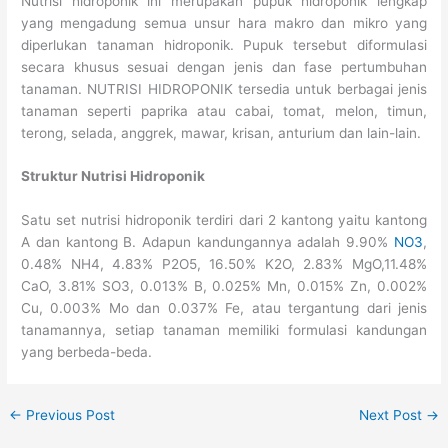
Nutrisi hidroponik ini merupakan pupuk hidroponik lengkap
yang mengadung semua unsur hara makro dan mikro yang
diperlukan tanaman hidroponik. Pupuk tersebut diformulasi
secara khusus sesuai dengan jenis dan fase pertumbuhan
tanaman. NUTRISI HIDROPONIK tersedia untuk berbagai jenis
tanaman seperti paprika atau cabai, tomat, melon, timun,
terong, selada, anggrek, mawar, krisan, anturium dan lain-lain.
Struktur Nutrisi Hidroponik
Satu set nutrisi hidroponik terdiri dari 2 kantong yaitu kantong
A dan kantong B. Adapun kandungannya adalah 9.90%
NO3
,
0.48% NH4, 4.83% P2O5, 16.50% K2O, 2.83% MgO,11.48%
CaO, 3.81% SO3, 0.013% B, 0.025% Mn, 0.015% Zn, 0.002%
Cu, 0.003% Mo dan 0.037% Fe, atau tergantung dari jenis
tanamannya, setiap tanaman memiliki formulasi kandungan
yang berbeda-beda.
←
Previous Post
Next Post
→