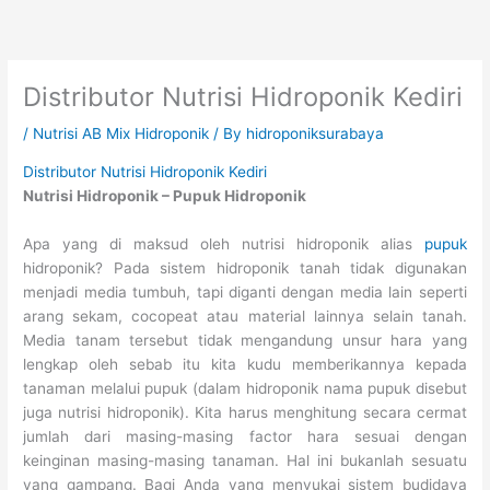
Skip
to
content
Distributor Nutrisi Hidroponik Kediri
/
Nutrisi AB Mix Hidroponik
/ By
hidroponiksurabaya
Distributor Nutrisi Hidroponik Kediri
Nutrisi Hidroponik – Pupuk Hidroponik
Apa yang di maksud oleh nutrisi hidroponik alias
pupuk
hidroponik? Pada sistem hidroponik tanah tidak digunakan
menjadi media tumbuh, tapi diganti dengan media lain seperti
arang sekam, cocopeat atau material lainnya selain tanah.
Media tanam tersebut tidak mengandung unsur hara yang
lengkap oleh sebab itu kita kudu memberikannya kepada
tanaman melalui pupuk (dalam hidroponik nama pupuk disebut
juga nutrisi hidroponik). Kita harus menghitung secara cermat
jumlah dari masing-masing factor hara sesuai dengan
keinginan masing-masing tanaman. Hal ini bukanlah sesuatu
yang gampang. Bagi Anda yang menyukai sistem budidaya