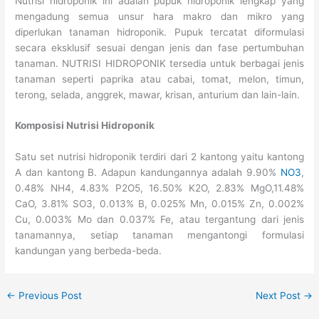
Nutrisi hidroponik ini adalah pupuk hidroponik lengkap yang
mengadung semua unsur hara makro dan mikro yang
diperlukan tanaman hidroponik. Pupuk tercatat diformulasi
secara eksklusif sesuai dengan jenis dan fase pertumbuhan
tanaman. NUTRISI HIDROPONIK tersedia untuk berbagai jenis
tanaman seperti paprika atau cabai, tomat, melon, timun,
terong, selada, anggrek, mawar, krisan, anturium dan lain-lain.
Komposisi Nutrisi Hidroponik
Satu set nutrisi hidroponik terdiri dari 2 kantong yaitu kantong
A dan kantong B. Adapun kandungannya adalah 9.90%
NO3
,
0.48% NH4, 4.83% P2O5, 16.50% K2O, 2.83% MgO,11.48%
CaO, 3.81% SO3, 0.013% B, 0.025% Mn, 0.015% Zn, 0.002%
Cu, 0.003% Mo dan 0.037% Fe, atau tergantung dari jenis
tanamannya, setiap tanaman mengantongi formulasi
kandungan yang berbeda-beda.
←
Previous Post
Next Post
→