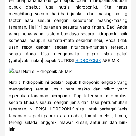
terhadap tanaman dengan pupuk (dalam hidroponik sebutan
pupuk disebut juga nutrisi hidroponik). Kita harus
menghitung secara hati-hati jumlah dari masing-masing
factor hara sesuai dengan kebutuhan masing-masing
tanaman. Hal ini bukanlah sesuatu yang ringan. Bagi Anda
yang menyayangi sistem budidaya secara hidroponik, baik
komersial maupun semata-mata sekedar hobi, Anda tidak
usah repot dengan segala hitungan-hitungan tersebut
sebab Anda bisa menggunakan pupuk siap pakai
{yaitu|yakni|ialah| pupuk NUTRISI
HIDROPONIK
A&B MIX.
Nutrisi hidroponik ini adalah pupuk hidroponik lengkap yang
mengadung semua unsur hara makro dan mikro yang
diperlukan tanaman hidroponik. Pupuk tercatat diformulasi
secara khusus sesuai dengan jenis dan fase pertumbuhan
tanaman. NUTRISI HIDROPONIK siap untuk berbagai jenis
tanaman seperti paprika atau cabai, tomat, melon, timun,
terong, selada, anggrek, mawar, krisan, anturium dan lain-
lain.