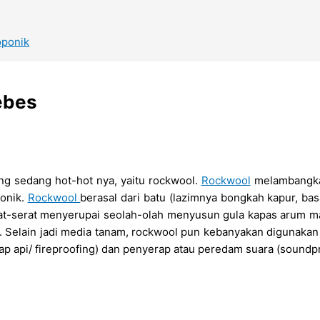
oponik
ebes
yang sedang hot-hot nya, yaitu rockwool.
Rockwool
melambangkan
onik.
Rockwool
berasal dari batu (lazimnya bongkah kapur, basa
erat-serat menyerupai seolah-olah menyusun gula kapas arum ma
 Selain jadi media tanam, rockwool pun kebanyakan digunakan se
 api/ fireproofing) dan penyerap atau peredam suara (soundpr