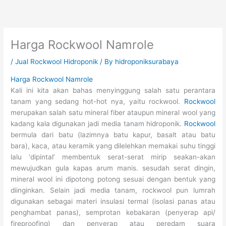
Skip
to
content
Harga Rockwool Namrole
/
Jual Rockwool Hidroponik
/ By
hidroponiksurabaya
Harga Rockwool Namrole
Kali ini kita akan bahas menyinggung salah satu perantara
tanam yang sedang hot-hot nya, yaitu rockwool.
Rockwool
merupakan salah satu mineral fiber ataupun mineral wool yang
kadang kala digunakan jadi media tanam hidroponik.
Rockwool
bermula dari batu (lazimnya batu kapur, basalt atau batu
bara), kaca, atau keramik yang dilelehkan memakai suhu tinggi
lalu ‘dipintal’ membentuk serat-serat mirip seakan-akan
mewujudkan gula kapas arum manis. sesudah serat dingin,
mineral wool ini dipotong potong sesuai dengan bentuk yang
diinginkan. Selain jadi media tanam, rockwool pun lumrah
digunakan sebagai materi insulasi termal (isolasi panas atau
penghambat panas), semprotan kebakaran (penyerap api/
fireproofing) dan penyerap atau peredam suara