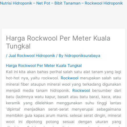
Skip
Nutrisi Hidroponik – Net Pot – Bibit Tanaman – Rockwool Hidroponik
to
content
Harga Rockwool Per Meter Kuala
Tungkal
/
Jual Rockwool Hidroponik
/ By
hidroponiksurabaya
Harga Rockwool Per Meter Kuala Tungkal
Kali ini kita akan bahas perihal salah satu alat tanam yang lagi
hot-hot nya, yaitu rockwool.
Rockwool
merupakan salah satu
mineral fiber ataupun mineral wool yang terkadang digunakan
menjadi media tanam hidroponik.
Rockwool
bersumber dari
batu (lazimnya watu kapur, basalt atau batu bara), kaca, atau
keramik yang dilelehkan menggunakan suhu tinggi lantas
‘dipintal’ menjadikan serat-serat menyerupai sebagaimana
membikin gula kapas arum manis. selesai serat dingin, mineral
wool ini dipotong potong sesuai dengan ukuran yang