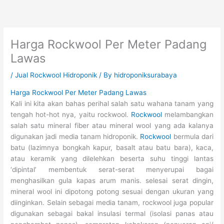
Skip
to
content
Harga Rockwool Per Meter Padang
Lawas
/
Jual Rockwool Hidroponik
/ By
hidroponiksurabaya
Harga Rockwool Per Meter Padang Lawas
Kali ini kita akan bahas perihal salah satu wahana tanam yang
tengah hot-hot nya, yaitu rockwool.
Rockwool
melambangkan
salah satu mineral fiber atau mineral wool yang ada kalanya
digunakan jadi media tanam hidroponik.
Rockwool
bermula dari
batu (lazimnya bongkah kapur, basalt atau batu bara), kaca,
atau keramik yang dilelehkan beserta suhu tinggi lantas
‘dipintal’ membentuk serat-serat menyerupai bagai
menghasilkan gula kapas arum manis. selesai serat dingin,
mineral wool ini dipotong potong sesuai dengan ukuran yang
diinginkan. Selain sebagai media tanam, rockwool juga popular
digunakan sebagai bakal insulasi termal (isolasi panas atau