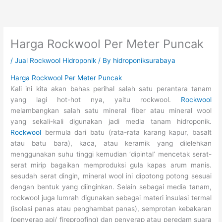
Skip
to
content
Harga Rockwool Per Meter Puncak
/
Jual Rockwool Hidroponik
/ By
hidroponiksurabaya
Harga Rockwool Per Meter Puncak
Kali ini kita akan bahas perihal salah satu perantara tanam
yang lagi hot-hot nya, yaitu rockwool.
Rockwool
melambangkan salah satu mineral fiber atau mineral wool
yang sekali-kali digunakan jadi media tanam hidroponik.
Rockwool
bermula dari batu (rata-rata karang kapur, basalt
atau batu bara), kaca, atau keramik yang dilelehkan
menggunakan suhu tinggi kemudian ‘dipintal’ mencetak serat-
serat mirip bagaikan memproduksi gula kapas arum manis.
sesudah serat dingin, mineral wool ini dipotong potong sesuai
dengan bentuk yang diinginkan. Selain sebagai media tanam,
rockwool juga lumrah digunakan sebagai materi insulasi termal
(isolasi panas atau penghambat panas), semprotan kebakaran
(penyerap api/ fireproofing) dan penyerap atau peredam suara