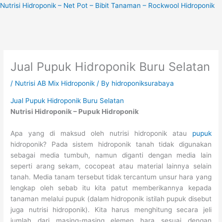
Skip
Nutrisi Hidroponik – Net Pot – Bibit Tanaman – Rockwool Hidroponik
to
content
Jual Pupuk Hidroponik Buru Selatan
/
Nutrisi AB Mix Hidroponik
/ By
hidroponiksurabaya
Jual Pupuk Hidroponik Buru Selatan
Nutrisi Hidroponik – Pupuk Hidroponik
Apa yang di maksud oleh nutrisi hidroponik atau
pupuk
hidroponik? Pada sistem hidroponik tanah tidak digunakan
sebagai media tumbuh, namun diganti dengan media lain
seperti arang sekam, cocopeat atau material lainnya selain
tanah. Media tanam tersebut tidak tercantum unsur hara yang
lengkap oleh sebab itu kita patut memberikannya kepada
tanaman melalui pupuk (dalam hidroponik istilah pupuk disebut
juga nutrisi hidroponik). Kita harus menghitung secara jeli
jumlah dari masing-masing elemen hara sesuai dengan