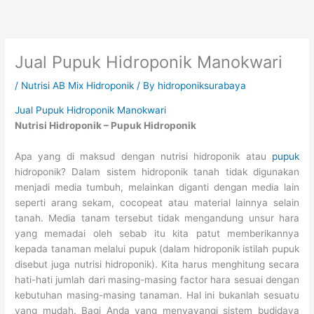
Skip
to
content
Jual Pupuk Hidroponik Manokwari
/
Nutrisi AB Mix Hidroponik
/ By
hidroponiksurabaya
Jual Pupuk Hidroponik Manokwari
Nutrisi Hidroponik – Pupuk Hidroponik
Apa yang di maksud dengan nutrisi hidroponik atau
pupuk
hidroponik? Dalam sistem hidroponik tanah tidak digunakan
menjadi media tumbuh, melainkan diganti dengan media lain
seperti arang sekam, cocopeat atau material lainnya selain
tanah. Media tanam tersebut tidak mengandung unsur hara
yang memadai oleh sebab itu kita patut memberikannya
kepada tanaman melalui pupuk (dalam hidroponik istilah pupuk
disebut juga nutrisi hidroponik). Kita harus menghitung secara
hati-hati jumlah dari masing-masing factor hara sesuai dengan
kebutuhan masing-masing tanaman. Hal ini bukanlah sesuatu
yang mudah. Bagi Anda yang menyayangi sistem budidaya