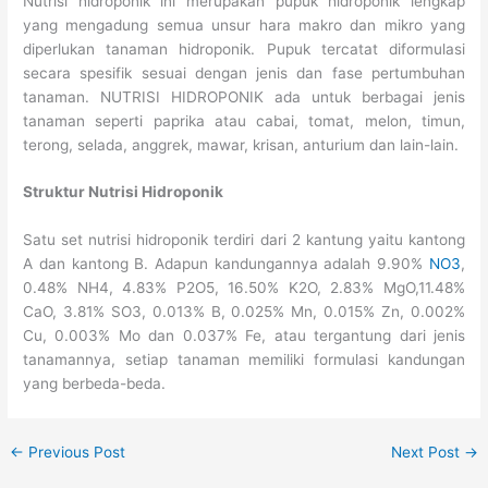
Nutrisi hidroponik ini merupakan pupuk hidroponik lengkap
yang mengadung semua unsur hara makro dan mikro yang
diperlukan tanaman hidroponik. Pupuk tercatat diformulasi
secara spesifik sesuai dengan jenis dan fase pertumbuhan
tanaman. NUTRISI HIDROPONIK ada untuk berbagai jenis
tanaman seperti paprika atau cabai, tomat, melon, timun,
terong, selada, anggrek, mawar, krisan, anturium dan lain-lain.
Struktur Nutrisi Hidroponik
Satu set nutrisi hidroponik terdiri dari 2 kantung yaitu kantong
A dan kantong B. Adapun kandungannya adalah 9.90%
NO3
,
0.48% NH4, 4.83% P2O5, 16.50% K2O, 2.83% MgO,11.48%
CaO, 3.81% SO3, 0.013% B, 0.025% Mn, 0.015% Zn, 0.002%
Cu, 0.003% Mo dan 0.037% Fe, atau tergantung dari jenis
tanamannya, setiap tanaman memiliki formulasi kandungan
yang berbeda-beda.
←
Previous Post
Next Post
→