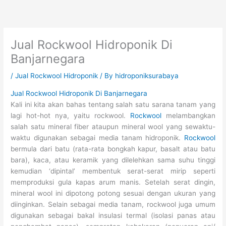
Skip
to
content
Jual Rockwool Hidroponik Di
Banjarnegara
/
Jual Rockwool Hidroponik
/ By
hidroponiksurabaya
Jual Rockwool Hidroponik Di Banjarnegara
Kali ini kita akan bahas tentang salah satu sarana tanam yang
lagi hot-hot nya, yaitu rockwool.
Rockwool
melambangkan
salah satu mineral fiber ataupun mineral wool yang sewaktu-
waktu digunakan sebagai media tanam hidroponik.
Rockwool
bermula dari batu (rata-rata bongkah kapur, basalt atau batu
bara), kaca, atau keramik yang dilelehkan sama suhu tinggi
kemudian ‘dipintal’ membentuk serat-serat mirip seperti
memproduksi gula kapas arum manis. Setelah serat dingin,
mineral wool ini dipotong potong sesuai dengan ukuran yang
diinginkan. Selain sebagai media tanam, rockwool juga umum
digunakan sebagai bakal insulasi termal (isolasi panas atau