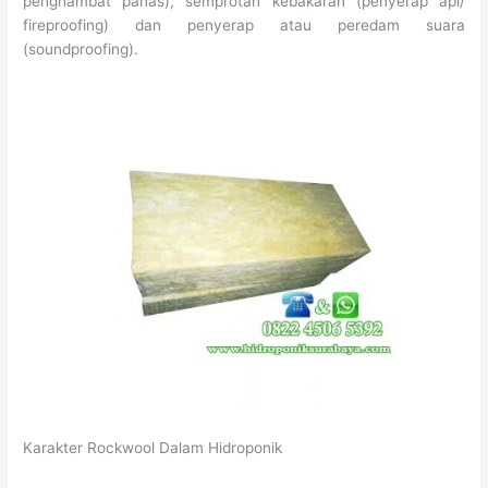
penghambat panas), semprotan kebakaran (penyerap api/
fireproofing) dan penyerap atau peredam suara
(soundproofing).
Karakter Rockwool Dalam Hidroponik