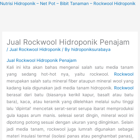
Skip
Nutrisi Hidroponik – Net Pot – Bibit Tanaman – Rockwool Hidroponik
to
content
Jual Rockwool Hidroponik Penajam
/
Jual Rockwool Hidroponik
/ By
hidroponiksurabaya
Jual Rockwool Hidroponik Penajam
Kali ini kita akan bahas mengenai salah satu media tanam
yang sedang hot-hot nya, yaitu rockwool.
Rockwool
merupakan salah satu mineral fiber ataupun mineral wool yang
kadang kala digunakan jadi media tanam hidroponik.
Rockwool
berasal dari batu (biasanya kerikil kapur, basalt atau batu
bara), kaca, atau keramik yang dilelehkan melalui suhu tinggi
lalu ‘dipintal’ mencetak serat-serat serupa ibarat memproduksi
gula kapas arum manis. selesai serat dingin, mineral wool ini
dipotong potong sesuai dengan ukuran yang diinginkan. Selain
jadi media tanam, rockwool juga lumrah digunakan sebagai
materi insulasi termal (isolasi panas atau penghambat panas),