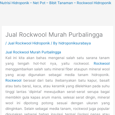
Skip
Nutrisi Hidroponik – Net Pot – Bibit Tanaman – Rockwool Hidroponik
to
content
Jual Rockwool Murah Purbalingga
/
Jual Rockwool Hidroponik
/ By
hidroponiksurabaya
Jual Rockwool Murah Purbalingga
Kali ini kita akan bahas mengenai salah satu sarana tanam
yang tengah hot-hot nya, yaitu rockwool.
Rockwool
menggambarkan salah satu mineral fiber ataupun mineral wool
yang acap digunakan sebagai media tanam hidroponik.
Rockwool
berasal dari batu (kebanyakan batu kapur, basalt
atau batu bara), kaca, atau keramik yang dilelehkan pada suhu
tinggi lantas ‘dipintal’ mewujudkan serat-serat serupa bagai
membikin gula kapas arum manis. selesai serat dingin, mineral
wool ini dipotong potong sesuai dengan ukuran yang
diinginkan. Selain sebagai media tanam, rockwool juga popular
digunakan sebagai bahan insulasi termal (isolasi panas atau