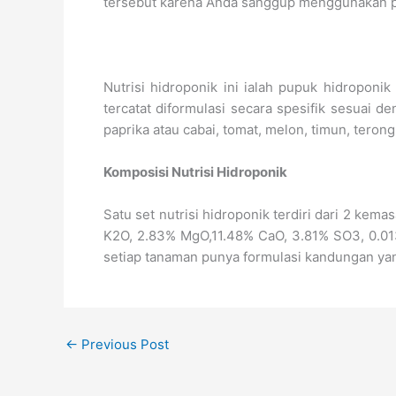
tersebut karena Anda sanggup menggunakan pu
Nutrisi hidroponik ini ialah pupuk hidropo
tercatat diformulasi secara spesifik sesuai
paprika atau cabai, tomat, melon, timun, terong
Komposisi Nutrisi Hidroponik
Satu set nutrisi hidroponik terdiri dari 2 ke
K2O, 2.83% MgO,11.48% CaO, 3.81% SO3, 0.01
setiap tanaman punya formulasi kandungan ya
←
Previous Post