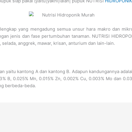
puk siap pakai {yaitu|yakni|ialah| pupuk NUTRISI
HIDROPONI
nik lengkap yang mengadung semua unsur hara makro dan mikr
 dengan jenis dan fase pertumbuhan tanaman. NUTRISI HIDROPON
, selada, anggrek, mawar, krisan, anturium dan lain-lain.
masan yaitu kantong A dan kantong B. Adapun kandungannya adal
3% B, 0.025% Mn, 0.015% Zn, 0.002% Cu, 0.003% Mo dan 0.037%
ng berbeda-beda.