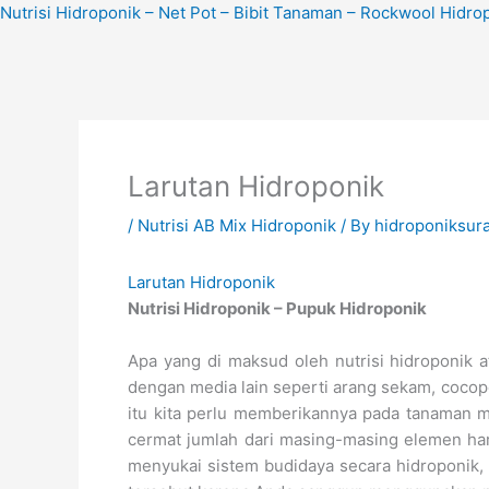
Skip
Nutrisi Hidroponik – Net Pot – Bibit Tanaman – Rockwool Hidro
to
content
Larutan Hidroponik
/
Nutrisi AB Mix Hidroponik
/ By
hidroponiksur
Larutan Hidroponik
Nutrisi Hidroponik – Pupuk Hidroponik
Apa yang di maksud oleh nutrisi hidroponik 
dengan media lain seperti arang sekam, cocope
itu kita perlu memberikannya pada tanaman me
cermat jumlah dari masing-masing elemen ha
menyukai sistem budidaya secara hidroponik,