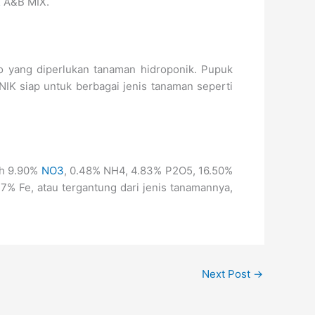
K
A&B MIX.
o yang diperlukan tanaman hidroponik. Pupuk
IK siap untuk berbagai jenis tanaman seperti
ah 9.90%
NO3
, 0.48% NH4, 4.83% P2O5, 16.50%
 Fe, atau tergantung dari jenis tanamannya,
Next Post
→