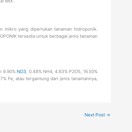
B MIX.
n mikro yang diperlukan tanaman hidroponik.
ROPONIK tersedia untuk berbagai jenis tanaman
ah 9.90%
NO3
, 0.48% NH4, 4.83% P2O5, 16.50%
 Fe, atau tergantung dari jenis tanamannya,
Next Post
→