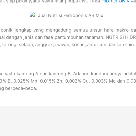
 siap pakai {yaitu|yakni|ialah| pupuk NUTRISI
HIDROPONIK
A&
roponik lengkap yang mengadung semua unsur hara makro da
suai dengan jenis dan fase pertumbuhan tanaman. NUTRISI HID
, terong, selada, anggrek, mawar, krisan, anturium dan lain-lain.
ntung yaitu kantong A dan kantong B. Adapun kandungannya adal
3% B, 0.025% Mn, 0.015% Zn, 0.002% Cu, 0.003% Mo dan 0.037%
ng berbeda-beda.