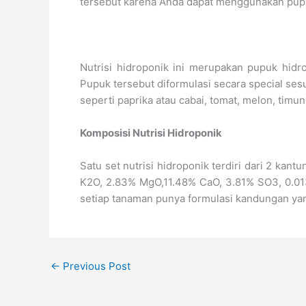
tersebut karena Anda dapat menggunakan pupuk
Nutrisi hidroponik ini merupakan pupuk hid
Pupuk tersebut diformulasi secara special se
seperti paprika atau cabai, tomat, melon, timun
Komposisi Nutrisi Hidroponik
Satu set nutrisi hidroponik terdiri dari 2 ka
K2O, 2.83% MgO,11.48% CaO, 3.81% SO3, 0.01
setiap tanaman punya formulasi kandungan ya
←
Previous Post