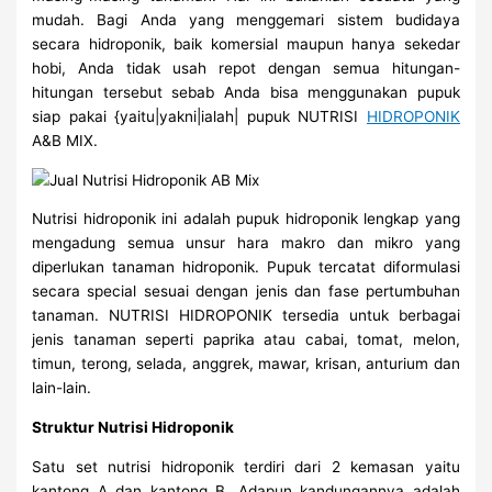
mudah. Bagi Anda yang menggemari sistem budidaya
secara hidroponik, baik komersial maupun hanya sekedar
hobi, Anda tidak usah repot dengan semua hitungan-
hitungan tersebut sebab Anda bisa menggunakan pupuk
siap pakai {yaitu|yakni|ialah| pupuk NUTRISI
HIDROPONIK
A&B MIX.
Nutrisi hidroponik ini adalah pupuk hidroponik lengkap yang
mengadung semua unsur hara makro dan mikro yang
diperlukan tanaman hidroponik. Pupuk tercatat diformulasi
secara special sesuai dengan jenis dan fase pertumbuhan
tanaman. NUTRISI HIDROPONIK tersedia untuk berbagai
jenis tanaman seperti paprika atau cabai, tomat, melon,
timun, terong, selada, anggrek, mawar, krisan, anturium dan
lain-lain.
Struktur Nutrisi Hidroponik
Satu set nutrisi hidroponik terdiri dari 2 kemasan yaitu
kantong A dan kantong B. Adapun kandungannya adalah