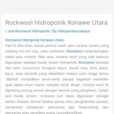
Skip
to
content
Rockwool Hidroponik Konawe Utara
/
Jual Rockwool Hidroponik
/ By
hidroponiksurabaya
Rockwool Hidroponik Konawe Utara
Kali ini kita akan bahas perihal salah satu sarana tanam yang
sedang hot-hot nya, yaitu rockwool.
Rockwool
melambangkan
salah satu mineral fiber atau mineral wool yang ada kalanya
digunakan sebagai media tanam hidroponik.
Rockwool
berawal
dari batu (umumnya bongkah kapur, basalt atau batu bara),
kaca, atau keramik yang dilelehkan melalui suhu tinggi lantas
‘dipintal’ menjadikan serat-serat serupa bagaikan membikin
gula kapas arum manis. sehabis serat dingin, mineral wool ini
dipotong potong sesuai dengan bentuk yang diinginkan. Selain
jadi media tanam, rockwool pun biasa digunakan sebagai
bahan insulasi termal (isolasi panas atau penghambat panas),
semprotan kebakaran (penyerap api/ fireproofing) dan
penyerap atau peredam suara (soundproofing).