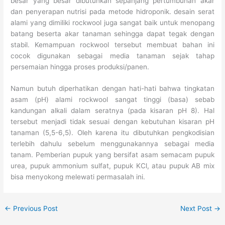
besar yang besar dibutuhkan sepanjang pertumbuhan akar
dan penyerapan nutrisi pada metode hidroponik. desain serat
alami yang dimiliki rockwool juga sangat baik untuk menopang
batang beserta akar tanaman sehingga dapat tegak dengan
stabil. Kemampuan rockwool tersebut membuat bahan ini
cocok digunakan sebagai media tanaman sejak tahap
persemaian hingga proses produksi/panen.
Namun butuh diperhatikan dengan hati-hati bahwa tingkatan
asam (pH) alami rockwool sangat tinggi (basa) sebab
kandungan alkali dalam seratnya (pada kisaran pH 8). Hal
tersebut menjadi tidak sesuai dengan kebutuhan kisaran pH
tanaman (5,5-6,5). Oleh karena itu dibutuhkan pengkodisian
terlebih dahulu sebelum menggunakannya sebagai media
tanam. Pemberian pupuk yang bersifat asam semacam pupuk
urea, pupuk ammonium sulfat, pupuk KCl, atau pupuk AB mix
bisa menyokong melewati permasalah ini.
←
Previous Post
Next Post
→