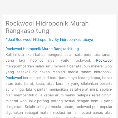
Skip
to
content
Rockwool Hidroponik Murah
Rangkasbitung
/
Jual Rockwool Hidroponik
/ By
hidroponiksurabaya
Rockwool Hidroponik Murah Rangkasbitung
Kali ini kita akan bahas mengenai salah satu perantara tanam
yang lagi hot-hot nya, yaitu rockwool.
Rockwool
menggambarkan salah satu mineral fiber ataupun mineral wool
yang sesekali digunakan menjadi media tanam hidroponik.
Rockwool
bersumber dari batu (umumnya karang kapur, basalt
atau batu bara), kaca, atau keramik yang dilelehkan beserta
suhu tinggi lalu ‘dipintal’ menjadikan serat-serat mirip seolah-
olah membentuk gula kapas arum manis. selepas serat dingin,
mineral wool ini dipotong potong sesuai dengan bentuk yang
diinginkan. Selain sebagai media tanam, rockwool pun popular
digunakan sebagai materi insulasi termal (isolasi panas atau