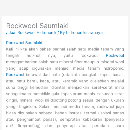
Skip
to
content
Rockwool Saumlaki
/
Jual Rockwool Hidroponik
/ By
hidroponiksurabaya
Rockwool Saumlaki
Kali ini kita akan bahas perihal salah satu media tanam yang
tengah hot-hot nya, yaitu rockwool.
Rockwool
menggambarkan salah satu mineral fiber maupun mineral wool
yang acap digunakan menjadi media tanam hidroponik.
Rockwool
berawal dari batu (rata-rata bongkah kapur, basalt
atau batu bara), kaca, atau keramik yang dilelehkan melalui
suhu tinggi kemudian ‘dipintal’ menjadikan serat-serat mirip
sebagaimana membikin gula kapas arum manis. sesudah serat
dingin, mineral wool ini dipotong potong sesuai dengan ukuran
yang diinginkan. Selain menjadi media tanam, rockwool juga
biasa digunakan sebagai bahan insulasi termal (isolasi panas
atau penghambat panas), semprotan kebakaran (penyerap
api/ fireproofing) dan penyerap atau peredam suara