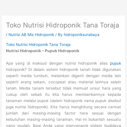
Skip
to
content
Toko Nutrisi Hidroponik Tana Toraja
/
Nutrisi AB Mix Hidroponik
/ By
hidroponiksurabaya
Toko Nutrisi Hidroponik Tana Toraja
Nutrisi Hidroponik – Pupuk Hidroponik
Apa yang di maksud dengan nutrisi hidroponik alias
pupuk
hidroponik? Di dalam sistem hidroponik tanah tidak digunakan
seperti media tumbuh, melainkan diganti dengan media lain
seperti arang sekam, cocopeat atau material lainnya selain
tanah. Media tanam tersebut tidak memuat unsur hara yang
cukup oleh sebab itu kita harus memberikannya kepada
tanaman melalui pupuk (dalam hidroponik nama pupuk disebut
juga nutrisi hidroponik). Kita harus menghitung secara cermat
jumlah dari masing-masing factor hara sesuai dengan
kebutuhan masing-masing tanaman. Hal ini bukanlah sesuatu
yang mudah. Bagi Anda yang menyenangi sistem budidaya