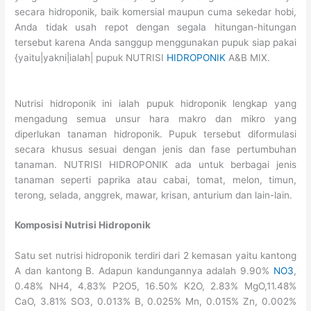
secara hidroponik, baik komersial maupun cuma sekedar hobi,
Anda tidak usah repot dengan segala hitungan-hitungan
tersebut karena Anda sanggup menggunakan pupuk siap pakai
{yaitu|yakni|ialah| pupuk NUTRISI
HIDROPONIK
A&B MIX.
Nutrisi hidroponik ini ialah pupuk hidroponik lengkap yang
mengadung semua unsur hara makro dan mikro yang
diperlukan tanaman hidroponik. Pupuk tersebut diformulasi
secara khusus sesuai dengan jenis dan fase pertumbuhan
tanaman. NUTRISI HIDROPONIK ada untuk berbagai jenis
tanaman seperti paprika atau cabai, tomat, melon, timun,
terong, selada, anggrek, mawar, krisan, anturium dan lain-lain.
Komposisi Nutrisi Hidroponik
Satu set nutrisi hidroponik terdiri dari 2 kemasan yaitu kantong
A dan kantong B. Adapun kandungannya adalah 9.90%
NO3
,
0.48% NH4, 4.83% P2O5, 16.50% K2O, 2.83% MgO,11.48%
CaO, 3.81% SO3, 0.013% B, 0.025% Mn, 0.015% Zn, 0.002%