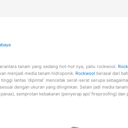
abaya
 perantara tanam yang sedang hot-hot nya, yaitu rockwool.
Rock
kan menjadi media tanam hidroponik.
Rockwool
berasal dari bat
 tinggi lantas ‘dipintal’ mencetak serat-serat serupa sebaga
g sesuai dengan ukuran yang diinginkan. Selain jadi media tana
t panas), semprotan kebakaran (penyerap api/ fireproofing) da