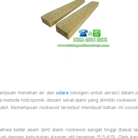
mampuan menahan air dan
udara
(oksigen untuk aerasi) dalam 
 metode hidroponik. desain serat alami yang dimiliki rockwool
tabil. Kemampuan rockwool tersebut membuat bahan ini cocok
ahwa kadar asam (pH) alami rockwool sangat tinggi (basa) la
suai dengan kebutuhan kisaran pH tanaman (5,5-6,5). Oleh kar