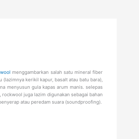
wool
menggambarkan salah satu mineral fiber
u (lazimnya kerikil kapur, basalt atau batu bara),
imana menyusun gula kapas arum manis. selepas
m, rockwool juga lazim digunakan sebagai bahan
n penyerap atau peredam suara (soundproofing).