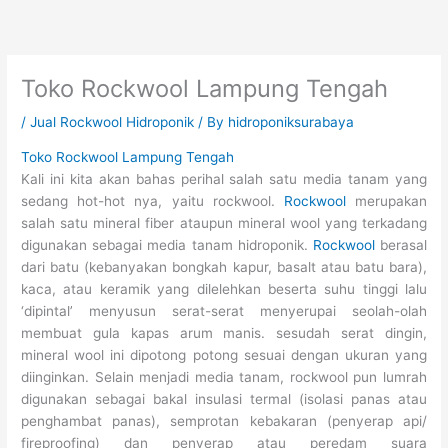
Skip
to
content
Toko Rockwool Lampung Tengah
/
Jual Rockwool Hidroponik
/ By
hidroponiksurabaya
Toko Rockwool Lampung Tengah
Kali ini kita akan bahas perihal salah satu media tanam yang
sedang hot-hot nya, yaitu rockwool.
Rockwool
merupakan
salah satu mineral fiber ataupun mineral wool yang terkadang
digunakan sebagai media tanam hidroponik.
Rockwool
berasal
dari batu (kebanyakan bongkah kapur, basalt atau batu bara),
kaca, atau keramik yang dilelehkan beserta suhu tinggi lalu
‘dipintal’ menyusun serat-serat menyerupai seolah-olah
membuat gula kapas arum manis. sesudah serat dingin,
mineral wool ini dipotong potong sesuai dengan ukuran yang
diinginkan. Selain menjadi media tanam, rockwool pun lumrah
digunakan sebagai bakal insulasi termal (isolasi panas atau
penghambat panas), semprotan kebakaran (penyerap api/
fireproofing) dan penyerap atau peredam suara