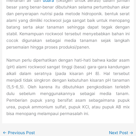
menahan air dan
udara
(oksigen untuk aerasi) dalam jumlah
besar yang benar-benar dibutuhkan selama pertumbuhan akar
dan penyerapan nutrisi pada metode hidroponik. bentuk serat
alami yang dimiliki rockwool juga sangat baik untuk menopang
batang serta akar tanaman sehingga dapat tegak dengan
stabil. Kemampuan rockwool tersebut menyebabkan bahan ini
cocok digunakan sebagai media tanaman sejak langkah
persemaian hingga proses produksi/panen.
Namun perlu diperhatikan dengan hati-hati bahwa kadar asam
(pH) alami rockwool sangat tinggi (basa) gara-gara kandungan
alkali dalam seratnya (pada kisaran pH 8). Hal tersebut
menjadi tidak singkron dengan kebutuhan kisaran pH tanaman
(5,5-6,5). Oleh karena itu dibutuhkan pengkodisian terlebih
dulu sebelum menggunakannya sebagai media tanam.
Pemberian pupuk yang bersifat asam sebagaimana pupuk
urea, pupuk ammonium sulfat, pupuk KCl, atau pupuk AB mix
bisa menopang melampaui permasalah ini.
←
Previous Post
Next Post
→