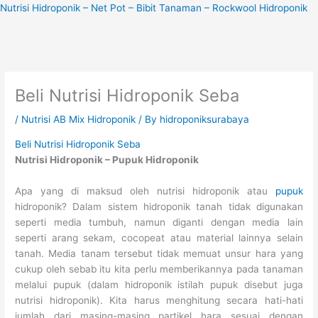
Skip
Nutrisi Hidroponik – Net Pot – Bibit Tanaman – Rockwool Hidroponik
to
content
Beli Nutrisi Hidroponik Seba
/
Nutrisi AB Mix Hidroponik
/ By
hidroponiksurabaya
Beli Nutrisi Hidroponik Seba
Nutrisi Hidroponik – Pupuk Hidroponik
Apa yang di maksud oleh nutrisi hidroponik atau
pupuk
hidroponik? Dalam sistem hidroponik tanah tidak digunakan
seperti media tumbuh, namun diganti dengan media lain
seperti arang sekam, cocopeat atau material lainnya selain
tanah. Media tanam tersebut tidak memuat unsur hara yang
cukup oleh sebab itu kita perlu memberikannya pada tanaman
melalui pupuk (dalam hidroponik istilah pupuk disebut juga
nutrisi hidroponik). Kita harus menghitung secara hati-hati
jumlah dari masing-masing partikel hara sesuai dengan