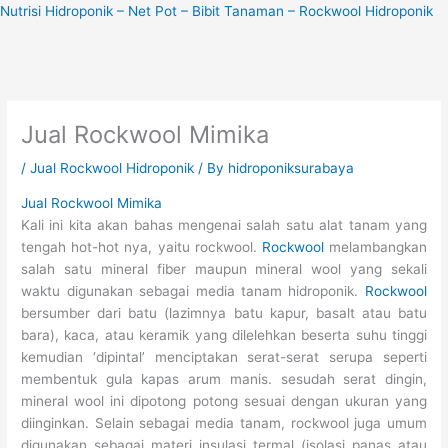
Skip
Nutrisi Hidroponik – Net Pot – Bibit Tanaman – Rockwool Hidroponik
to
content
Jual Rockwool Mimika
/
Jual Rockwool Hidroponik
/ By
hidroponiksurabaya
Jual Rockwool Mimika
Kali ini kita akan bahas mengenai salah satu alat tanam yang
tengah hot-hot nya, yaitu rockwool.
Rockwool
melambangkan
salah satu mineral fiber maupun mineral wool yang sekali
waktu digunakan sebagai media tanam hidroponik.
Rockwool
bersumber dari batu (lazimnya batu kapur, basalt atau batu
bara), kaca, atau keramik yang dilelehkan beserta suhu tinggi
kemudian ‘dipintal’ menciptakan serat-serat serupa seperti
membentuk gula kapas arum manis. sesudah serat dingin,
mineral wool ini dipotong potong sesuai dengan ukuran yang
diinginkan. Selain sebagai media tanam, rockwool juga umum
digunakan sebagai materi insulasi termal (isolasi panas atau