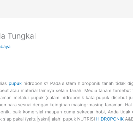
la Tungkal
abaya
lias
pupuk
hidroponik? Pada sistem hidroponik tanah tidak d
eat atau material lainnya selain tanah. Media tanam tersebut
aman melalui pupuk (dalam hidroponik kata pupuk disebut jug
men hara sesuai dengan keinginan masing-masing tanaman. Hal 
ponik, baik komersial maupun cuma sekedar hobi, Anda tidak 
siap pakai {yaitu|yakni|ialah| pupuk NUTRISI
HIDROPONIK
A&B