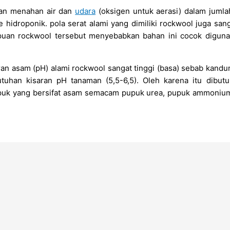
an menahan air dan
udara
(oksigen untuk aerasi) dalam jumla
hidroponik. pola serat alami yang dimiliki rockwool juga san
puan rockwool tersebut menyebabkan bahan ini cocok diguna
n asam (pH) alami rockwool sangat tinggi (basa) sebab kandun
utuhan kisaran pH tanaman (5,5-6,5). Oleh karena itu dibut
k yang bersifat asam semacam pupuk urea, pupuk ammonium s